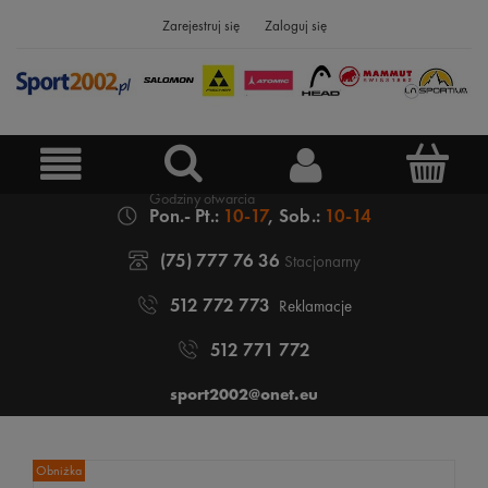
Zarejestruj się
Zaloguj się
Pon.- Pt.:
10-17
, Sob.:
10-14
(75) 777 76 36
Stacjonarny
512 772 773
Reklamacje
512 771 772
sport2002@onet.eu
Obniżka