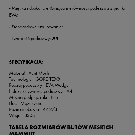
- Miękka i doskonale tłumiąca nierówności podeszwa z pianki
EVA;
- Standardowe sznurowanie;
- Twardość podeszwy:
A4
SPECYFIKACJA:
Materiał - Vent Mesh
Technologie - GORE-TEX®
Rodzaj podeszwy - EVA Wedge
Indeks sztywności podeszwy - A4
Można podpiąć raki - Nie
Płeć - Mężczyzna
Rozmiar obuwia - 42 2/3
Waga - 330g
TABELA ROZMIARÓW BUTÓW MĘSKICH
MAMMUT