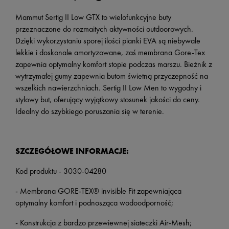
Mammut Sertig II Low GTX to wielofunkcyjne buty
przeznaczone do rozmaitych aktywności outdoorowych.
Dzięki wykorzystaniu sporej ilości pianki EVA są niebywale
lekkie i doskonale amortyzowane, zaś membrana Gore-Tex
zapewnia optymalny komfort stopie podczas marszu. Bieżnik z
wytrzymałej gumy zapewnia butom świetną przyczepność na
wszelkich nawierzchniach. Sertig II Low Men to wygodny i
stylowy but, oferujący wyjątkowy stosunek jakości do ceny.
Idealny do szybkiego poruszania się w terenie.
SZCZEGÓŁOWE INFORMACJE:
Kod produktu - 3030-04280
- Membrana GORE-TEX® invisible Fit zapewniająca
optymalny komfort i podnosząca wodoodporność;
- Konstrukcja z bardzo przewiewnej siateczki Air-Mesh;