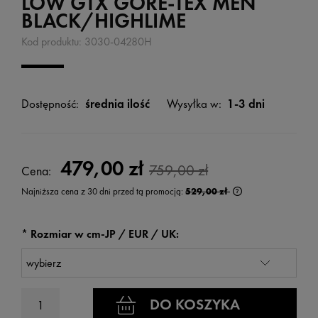
LOW GTX GORE-TEX MEN
BLACK/HIGHLIME
Kod produktu:
3030-04280H
Dostępność:
średnia ilość
Wysyłka w:
1-3 dni
479,00 zł
759,00 zł
Cena:
Najniższa cena z 30 dni przed tą promocją:
529,00 zł
Jeżeli produkt jest
wyświetlana jest n
kiedy produkt pojaw
*
Rozmiar w cm-JP / EUR / UK:
DO KOSZYKA