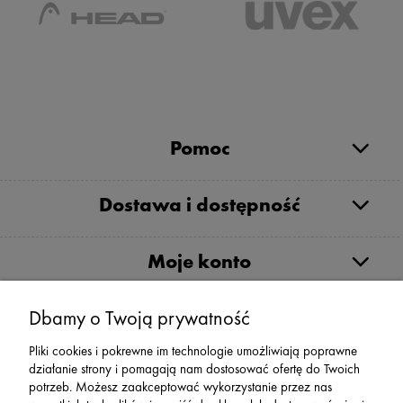
Pomoc
Dostawa i dostępność
Moje konto
Serwis
Dbamy o Twoją prywatność
Pliki cookies i pokrewne im technologie umożliwiają poprawne
Zwroty,Reklamacje Wymiany
działanie strony i pomagają nam dostosować ofertę do Twoich
potrzeb. Możesz zaakceptować wykorzystanie przez nas