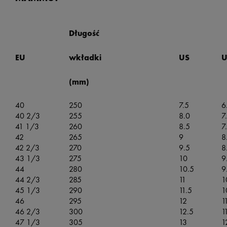
Długość
wkładki
EU
US
(mm)
40
250
7.5
6
40 2/3
255
8.0
7
41 1/3
260
8.5
7
42
265
9
8
42 2/3
270
9.5
8
43 1/3
275
10
9
44
280
10.5
9
44 2/3
285
11
1
45 1/3
290
11.5
1
46
295
12
1
46 2/3
300
12.5
1
47 1/3
305
13
1