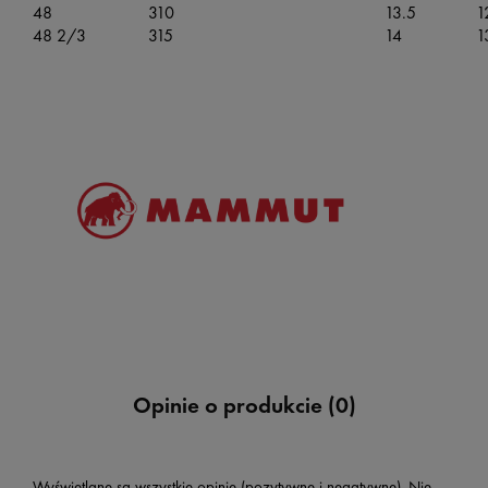
48
310
13.5
1
48 2/3
315
14
1
Opinie o produkcie (0)
Wyświetlane są wszystkie opinie (pozytywne i negatywne). Nie