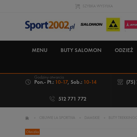
SZYBKA WYSYŁKA
MENU
BUTY SALOMON
ODZIEŻ
Pon.- Pt.:
10-17
, Sob.:
10-14
(75)
512 771 772
»
OBUWIE LA SPORTIVA
»
DAMSKIE
»
BUTY TREKKINGO
Obniżka