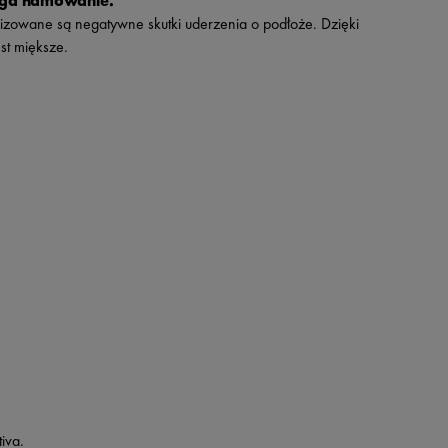
aga hamowanie.
zowane są negatywne skutki uderzenia o podłoże. Dzięki
st miększe.
iva.