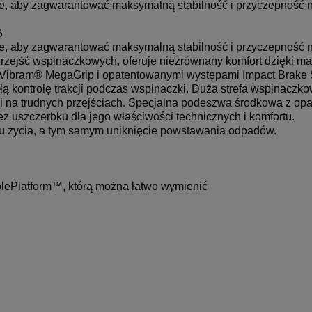
 aby zagwarantować maksymalną stabilność i przyczepność n
6
 aby zagwarantować maksymalną stabilność i przyczepność n
 przejść wspinaczkowych, oferuje niezrównany komfort dzięki mat
ką Vibram® MegaGrip i opatentowanymi występami Impact Brak
 kontrolę trakcji podczas wspinaczki. Duża strefa wspinaczko
 i na trudnych przejściach. Specjalna podeszwa środkowa z o
uszczerbku dla jego właściwości technicznych i komfortu. 
u życia, a tym samym uniknięcie powstawania odpadów.
ePlatform™, którą można łatwo wymienić