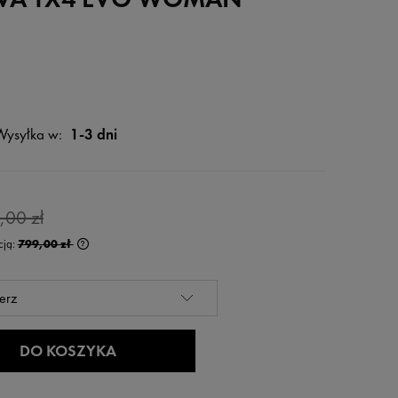
Wysyłka w:
1-3 dni
,00 zł
cją:
799,00 zł
rócej niż 30 dni,
 od momentu,
edaży.
DO KOSZYKA