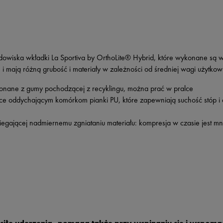
owiska wkładki La Sportiva by OrthoLite® Hybrid, które wykonane są w
i mają różną grubość i materiały w zależności od średniej wagi użytkow
konane z gumy pochodzącej z recyklingu, można prać w pralce
e oddychającym komórkom pianki PU, które zapewniają suchość stóp i 
iegającej nadmiernemu zgniataniu materiału: kompresja w czasie jest mn