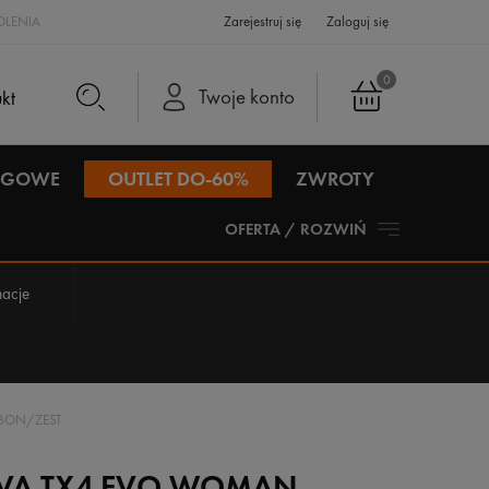
LENIA
Zarejestruj się
Zaloguj się
0
Twoje konto
IEGOWE
OUTLET DO-60%
ZWROTY
OFERTA / ROZWIŃ
acje
RBON/ZEST
IVA TX4 EVO WOMAN