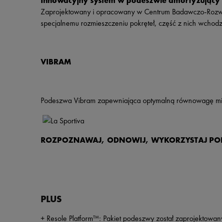
Innowacyjny system w podeszwie amortyzujący 
Zaprojektowany i opracowany w Centrum Badawczo-Rozwojo
specjalnemu rozmieszczeniu pokręteł, część z nich wchodzi
VIBRAM
Podeszwa Vibram zapewniająca optymalną równowagę mię
ROZPOZNAWAJ, ODNOWIJ, WYKORZYSTAJ P
PLUS
+ Resole Platform™: Pakiet podeszwy został zaprojektowany 