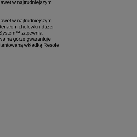
awet w najtrudniejszym 
awet w najtrudniejszym 
eriałom cholewki i dużej 
e System™ zapewnia 
wa na górze gwarantuje 
patentowaną wkładką Resole 