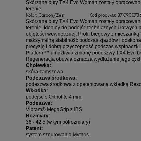
Skórzane buty TX4 Evo Woman zostały opracowane,
terenie.
Kolor: Carbon/Zest Kod produktu: 37C90073
Skórzane buty TX4 Evo Woman zostały opracowane,
terenie. Idealny do podejść technicznych i łatwych
objętości wewnętrznej. Profil biegowy z mieszan
maksymalną stabilność podczas zjazdów i doskonałą
precyzję i dobrą przyczepność podczas wspinaczki
Platform™ umożliwia zmianę podeszwy TX4 Evo bez 
Regeneracja obuwia oznacza wydłużenie jego cykl
Cholewka:
skóra zamszowa 
Podeszwa środkowa:
podeszwa środkowa z opatentowaną wkładką Resol
Wkładka:
podejście Ortholite 4 mm.
Podeszwa: 
Vibram® MegaGrip z IBS
Rozmiary:
36 - 42,5 (w tym półrozmiary)
Patent:
system sznurowania Mythos.