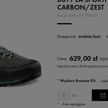
CARBON/ZEST
Kod produktu:
37C900736
Dostępność:
średnia ilość
629,00 zł
Cena:
989
Najniższa cena z 30 dni przed tą promo
Jeżeli produkt jest sprzedawany k
*
Wybierz Rozmiar EU:
wyświetlana jest najniższa cena
kiedy produkt pojawił się w sprz
Szt.
*
- Pole wymagane