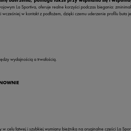
siłę uderzenia, pomaga także przy wspinaniu się i wspom
wym La Sportiva, oferuje realne korzyści podczas biegania: zminimali
 wcześniej w kontakt z podłożem, dzięki czemu uderzenie profilu buta je
dzy wydajnością a trw
ałością.
ONOWNIE
w celu łatwej i szybkiej wymiany bieżnika na oryginalne części La Sport