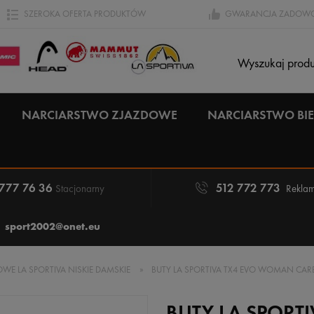
SZEROKA OFERTA PRODUKTÓW
GWARANCJA ZADOWO
NARCIARSTWO ZJAZDOWE
NARCIARSTWO B
 777 76 36
512 772 773
Stacjonarny
Reklam
sport2002@onet.eu
WE LA SPORTIVA NISKIE DAMSKIE
»
BUTY LA SPORTIVA TX4 EVO WOMAN CA
BUTY LA SPORT