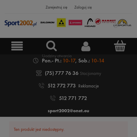
Zarejestruj się
Zaloguj się
Pon.- Pt.:
10-17
, Sob.:
10-14
(75) 777 76 36
Stacjonarny
512 772 773
Reklamacje
512 771 772
sport2002@onet.eu
Ten produkt jest niedostępny.