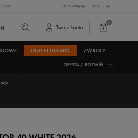
LENIA
Zarejestruj się
Zaloguj się
0
Twoje konto
IEGOWE
OUTLET DO-60%
ZWROTY
OFERTA / ROZWIŃ
acje
TOR 40 WHITE 2026