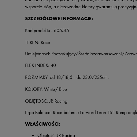
wsparcie stóp, a niezawodne klamry gwarantują precyzyjne 
SZCZEGÓŁOWE INFORMACJE:
Kod produktu - 605515
TEREN: Race
Umiejętności: Początkujący/Średniozaawansowani/Zaaw
FLEX INDEX: 40
ROZMIARY: od 18/18,5 - do 23,0/235cm.
KOLORY: White/ Blue
OBJĘTOŚĆ: JR Racing
Ergo Balance: Race balance Forward Lean 16° Ramp angl
WŁAŚCIWOŚCI:
Objętość: JR Racing