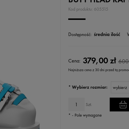
Kod produktu:
605515
Dostępność:
średnia ilość
379,00 zł
Cena:
600
Najniższa cena z 30 dni przed tą promo
Jeżeli produkt jest sprzedawany k
*
Wybierz rozmiar:
wyświetlana jest najniższa cena
kiedy produkt pojawił się w sprz
Szt.
*
- Pole wymagane