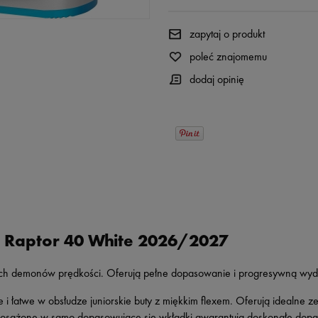
zapytaj o produkt
poleć znajomemu
dodaj opinię
ad Raptor 40 White 2026/2027
łych demonów prędkości. Oferują pełne dopasowanie i progresywną wyd
i łatwe w obsłudze juniorskie buty z miękkim flexem. Oferują idealne z
posażone w samo dopasowujące się wkładki gwarantują doskonałe dopas