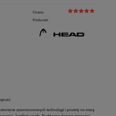
Ocena:
Producent:
ajność.
estawienie zaawansowanych technologii i prostoty na miarę
owanie, komfort i ciepło. Reaktywna skorupa zapewnia