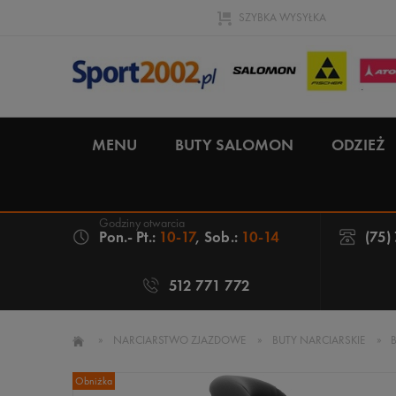
SZYBKA WYSYŁKA
MENU
BUTY SALOMON
ODZIEŻ
Pon.- Pt.:
10-17
, Sob.:
10-14
(75)
512 771 772
»
NARCIARSTWO ZJAZDOWE
»
BUTY NARCIARSKIE
»
Obniżka