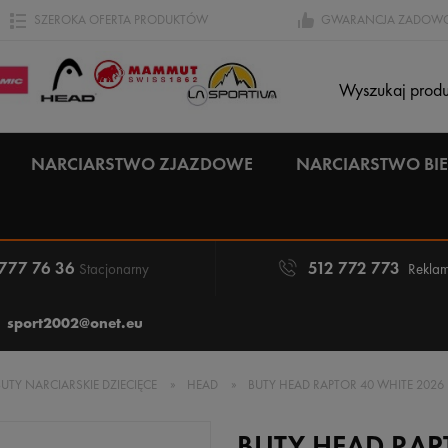
SZEROKA OFERTA PRODUKTÓW
GWARANCJA ZADOWO
NARCIARSTWO ZJAZDOWE
NARCIARSTWO B
 777 76 36
512 772 773
Stacjonarny
Reklam
sport2002@onet.eu
BUTY NARCIARSKIE DZIECIĘCE
»
HEAD
»
BUTY HEAD RAPTOR 40 WHITE 2026
BUTY HEAD RAP