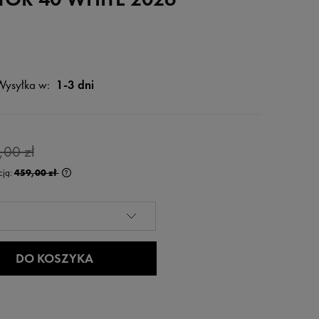
Wysyłka w:
1-3 dni
,00 zł
cją:
459,00 zł
rócej niż 30 dni,
 od momentu,
edaży.
DO KOSZYKA