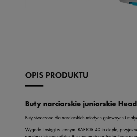
OPIS PRODUKTU
Buty narciarskie juniorskie He
Buty stworzone dla narciarskich młodych gniewnych i ma
Wygoda i osiągi w jednym. RAPTOR 40 to ciepłe, przyjazne 
narciarskich początków. Buty wewnętrzne Junior Team wy