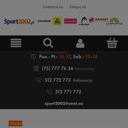
Zarejestruj się
Zaloguj się
Pon.- Pt.:
10-17
, Sob.:
10-14
(75) 777 76 36
Stacjonarny
512 772 773
Reklamacje
512 771 772
sport2002@onet.eu
Obniżka