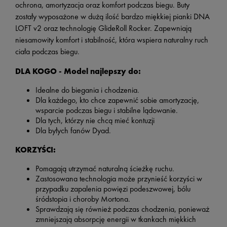
ochrona,
amortyzacja oraz komfort podczas biegu
. Buty
zostały wyposażone w dużą ilość bardzo miękkiej pianki DNA
LOFT v2 oraz technologię
GlideRoll
Rocker
.
Zapewniają
niesamowit
y komfort i
stabilność, która
wspiera
naturaln
y
ruch
ciała podczas biegu.
DLA KOGO - Model najlepszy do:
Idealne do biegania i chodzenia.
Dla każdego, kto chce zapewnić sobie amortyzację,
wsparcie podczas biegu i stabilne lądowanie.
Dla tych, którzy nie chcą mieć kontuzji
Dla byłych fanów Dyad.
KORZYŚCI:
Pomagają utrzymać naturalną ścieżkę ruchu.
Zastosowana technologia może przynieść korzyści w
przypadku zapalenia powięzi podeszwowej, bólu
śródstopia i choroby Mortona.
Sprawdzają się również podczas chodzenia, ponieważ
zmniejszają absorpcję energii w tkankach miękkich