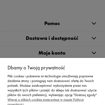
Pomoc
Dostawa i dostępność
Moje konto
Serwis
Dbamy o Twoją prywatność
Pliki cookies i pokrewne im technologie umożliwiają poprawne
Zwroty,Reklamacje Wymiany
działanie strony i pomagają nam dostosować ofertę do Twoich
potrzeb. Możesz zaakceptować wykorzystanie przez nas
wszystkich tych plików i przejść do sklepu lub dostosować użycie
plików do swoich preferencji, wybierając opcję "Dostosuj zgody".
Więcej o plikach cookies przeczytasz w naszej Polityce
prywatności.