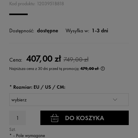
Kod produktu:
1203951B818
Dostępność:
dostępne
Wysyłka w:
1-3 dni
407,00 zł
749,00 zł
Cena:
Najniższa cena z 30 dni przed tą promocją:
479,00 zł
Jeżeli produkt jest
wyświetlana jest n
kiedy produkt pojaw
*
Rozmiar: EU / US / CM:
DO KOSZYKA
Szt.
*
- Pole wymagane