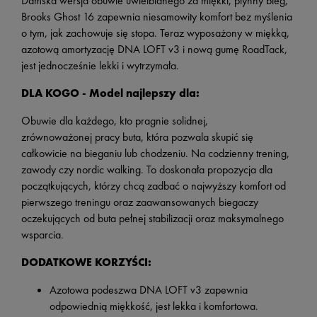
Damska wersja o
buwie uwielbianego
za miękk
i, płynny bieg
,
Brooks Ghost 16 zapewnia
niesamowity
komfort bez
myślenia
o tym, jak zachowuje się stopa
. Teraz wyposażony w miękką,
azotową amortyzację DNA LOFT v3 i nową gumę RoadTack
,
jest jednocześnie lekki i wytrzymała.
DLA KOGO - Model najlepszy dla:
Obuwie dla każdego, kto pragnie solidnej,
zrównoważonej
pracy buta
, która pozwala skupić się
całkowicie na bieganiu lub chodzeniu.
Na codzienny trening,
zawody czy nordic walking. To doskonała propozycja dla
początkujących, którzy chcą zadbać o najwyższy komfort od
pierwszego treningu oraz zaawansowanych biegaczy
oczekujących od buta pełnej stabilizacji oraz maksymalnego
wsparcia.
DODATKOWE KORZYŚCI:
Azotowa
podeszwa
DNA LOFT v3 zapewnia
odpowiednią miękkość, jest lekka i komfortowa
.