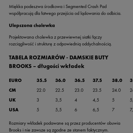
Miękka podeszwa środkowa i Segmented Crash Pad
współpracują dla łatwego przejścia od lądowania do odbicia.
Ulepszona cholewka
Projektowana cholewka z przewiewnej siatki łączy
rozciągliwość i strukturę z odpowiednią oddychalnością.
TABELA ROZMIARÓW - DAMSKIE BUTY
BROOKS – długości wkładek
EURO
35.5
36.0
36.5
37.5
38.0
3
CM
22.0
22.5
23.0
23.5
24.0
2
UK
3
3,5
4
4,5
5
5
USA
5
5,5
6
6,5
7
7
Rozmiary wkładek podawane są przez producentów obuwia
Brooks i nie zawsze są zgodne ze stanem faktycznym.