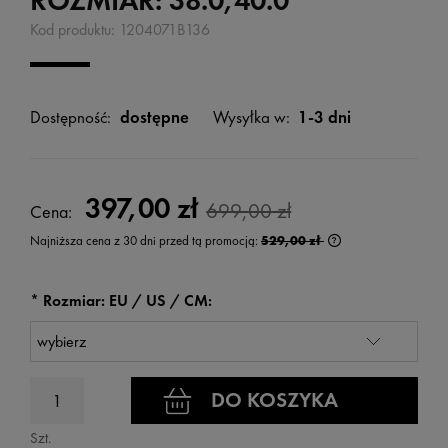
ROZMIAR: 38.0,40.0
Kod produktu:
1204071B136
Dostępność:
dostępne
Wysyłka w:
1-3 dni
397,00 zł
699,00 zł
Cena:
Najniższa cena z 30 dni przed tą promocją:
529,00 zł
Jeżeli produkt jest
wyświetlana jest n
kiedy produkt pojaw
*
Rozmiar: EU / US / CM:
DO KOSZYKA
Szt.