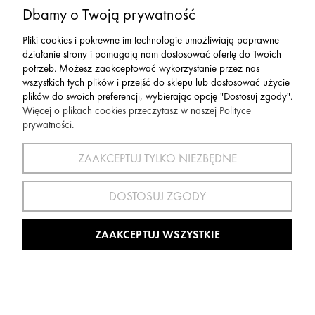
Dbamy o Twoją prywatność
Serwis
Pliki cookies i pokrewne im technologie umożliwiają poprawne
działanie strony i pomagają nam dostosować ofertę do Twoich
Zwroty,Reklamacje Wymiany
potrzeb. Możesz zaakceptować wykorzystanie przez nas
wszystkich tych plików i przejść do sklepu lub dostosować użycie
plików do swoich preferencji, wybierając opcję "Dostosuj zgody".
Więcej o plikach cookies przeczytasz w naszej Polityce
prywatności.
SPORT 2002 ||
ul. Flisaków 10, 58-500 Jelenia Góra woj.
dolnośląskie, NIP: 611-24-66-379 || E-
ZAAKCEPTUJ TYLKO NIEZBĘDNE
mail:
sport2002@onet.eu
tel:
(75) 777 76 36
DOSTOSUJ ZGODY
Wszelkie Prawa Zastrzeżone © 2022 Sport2002.pl
Wdrożenie:
Agencja Interaktywna
DesignOrka
|
Sklep Shoper.pl
ZAAKCEPTUJ WSZYSTKIE