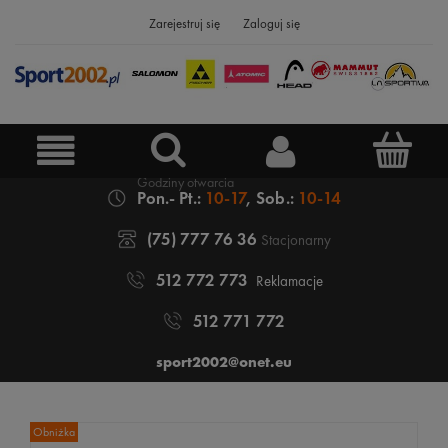
Zarejestruj się
Zaloguj się
Pon.- Pt.:
10-17
, Sob.:
10-14
(75) 777 76 36
Stacjonarny
512 772 773
Reklamacje
512 771 772
sport2002@onet.eu
Obniżka