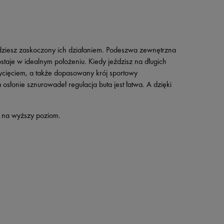
ędziesz zaskoczony ich działaniem. Podeszwa zewnętrzna
taje w idealnym położeniu. Kiedy jeździsz na długich
ycięciem, a także dopasowany krój sportowy
słonie sznurowadeł regulacja buta jest łatwa. A dzięki
ę na wyższy poziom.