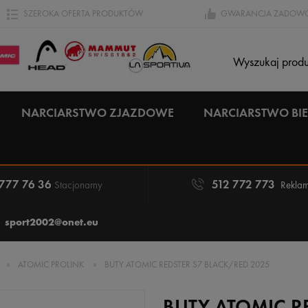
SZEROKA OFERTA PRODUKTÓW
GWARANCJA ZADOWO
NARCIARSTWO ZJAZDOWE
NARCIARSTWO B
 777 76 36
512 772 773
Stacjonarny
Reklam
sport2002@onet.eu
»
ATOMIC PROLINK
»
BUTY ATOMIC REDSTER S7 BLACK/RED 2025
BUTY ATOMIC R