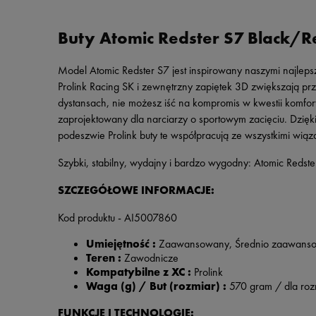
Buty Atomic Redster S7 Black/R
Model Atomic Redster S7 jest inspirowany naszymi najlep
Prolink Racing SK i zewnętrzny zapiętek 3D zwiększają pr
dystansach, nie możesz iść na kompromis w kwestii komfo
zaprojektowany dla narciarzy o sportowym zacięciu. Dzięk
podeszwie Prolink buty te współpracują ze wszystkimi w
Szybki, stabilny, wydajny i bardzo wygodny: Atomic Redste
SZCZEGÓŁOWE INFORMACJE:
Kod produktu - AI5007860
Umiejętność :
Zaawansowany, Średnio zaawans
Teren :
Zawodnicze
Kompatybilne z XC :
Prolink
Waga (g) / But (rozmiar) :
57
0 gram / dla ro
FUNKCJE I TECHNOLOGIE: