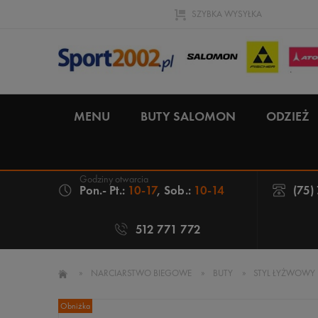
SZYBKA WYSYŁKA
MENU
BUTY SALOMON
ODZIEŻ
Pon.- Pt.:
10-17
, Sob.:
10-14
(75)
512 771 772
»
NARCIARSTWO BIEGOWE
»
BUTY
»
STYL ŁYŻWOWY
Obniżka