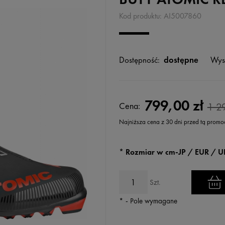
Kod produktu:
AI5007860
Dostępność:
dostępne
Wys
799,00 zł
Cena:
1 2
Najniższa cena z 30 dni przed tą promo
Jeżeli produkt jest sprzedawany k
*
Rozmiar w cm-JP / EUR / U
wyświetlana jest najniższa cena
kiedy produkt pojawił się w sprz
Szt.
*
- Pole wymagane