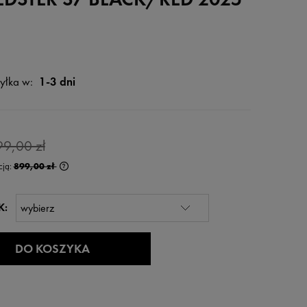
yłka w:
1-3 dni
99,00 zł
cją:
899,00 zł
rócej niż 30 dni,
K:
 od momentu,
edaży.
DO KOSZYKA