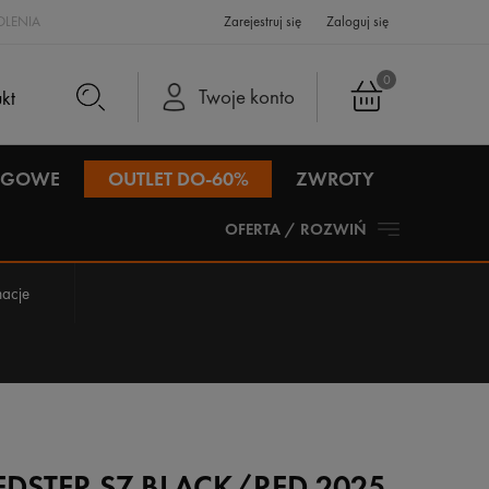
LENIA
Zarejestruj się
Zaloguj się
0
Twoje konto
IEGOWE
OUTLET DO-60%
ZWROTY
OFERTA / ROZWIŃ
acje
EDSTER S7 BLACK/RED 2025