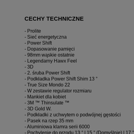
CECHY TECHNICZNE
- Prolite

- Sieć energetyczna

- Power Shift

- Dopasowanie pamięci

- 98mm wąskie ostatnie

- Legendarny Hawx Feel

- 3D

- 2. śruba Power Shift

- Podkładka Power Shift Shim 13 °

- True Size Mondo 22

- W zestawie regulator rozmiaru

- Mankiet dla kobiet

- 3M ™ Thinsulate ™

- 3D Gold W.

- Podkładki z uchwytem o podwójnej gęstości

- Pasek na rzep 35 mm

- Aluminiowa klamra serii 6000

- Pochylenie do przodu 13 ° | 15 ° (Domyślnie) | 17 °
