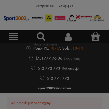
Zarejestruj się
Zaloguj się
Pon.- Pt.:
10-17
, Sob.:
10-14
(75) 777 76 36
Stacjonarny
512 772 773
Reklamacje
512 771 772
sport2002@onet.eu
Ten produkt jest niedostępny.