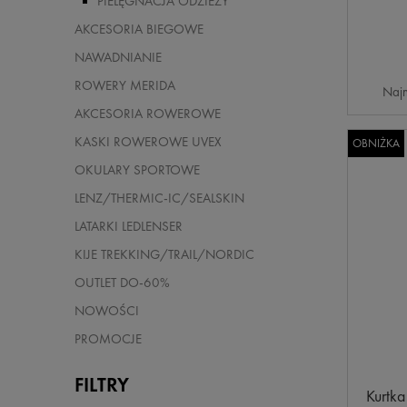
PIELĘGNACJA ODZIEŻY
AKCESORIA BIEGOWE
NAWADNIANIE
ROWERY MERIDA
Najn
AKCESORIA ROWEROWE
KASKI ROWEROWE UVEX
OBNIŻKA
OKULARY SPORTOWE
LENZ/THERMIC-IC/SEALSKIN
LATARKI LEDLENSER
KIJE TREKKING/TRAIL/NORDIC
OUTLET DO-60%
NOWOŚCI
PROMOCJE
FILTRY
Kurtk