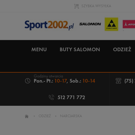
SZYBKA WYSYŁKA
MENU
BUTY SALOMON
ODZIEŻ
Pon.- Pt.:
10-17
, Sob.:
10-14
(75)
512 771 772
»
ODZIEŻ
»
NARCIARSKA