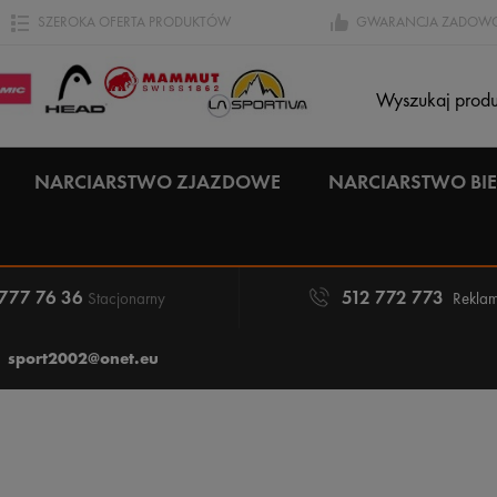
SZEROKA OFERTA PRODUKTÓW
GWARANCJA ZADOWO
NARCIARSTWO ZJAZDOWE
NARCIARSTWO B
 777 76 36
512 772 773
Stacjonarny
Reklam
sport2002@onet.eu