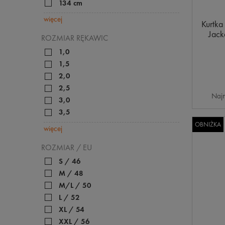
134 cm
więcej
Kurtka
Jack
ROZMIAR RĘKAWIC
1,0
1,5
2,0
2,5
Najn
3,0
3,5
OBNIŻKA
więcej
ROZMIAR / EU
S / 46
M / 48
M/L / 50
L / 52
XL / 54
XXL / 56