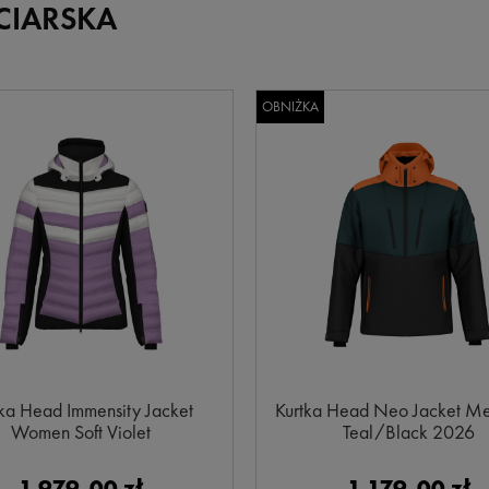
CIARSKA
OBNIŻKA
tka Head Immensity Jacket
Kurtka Head Neo Jacket M
Women Soft Violet
Teal/Black 2026
1 979,00 zł
1 179,00 zł