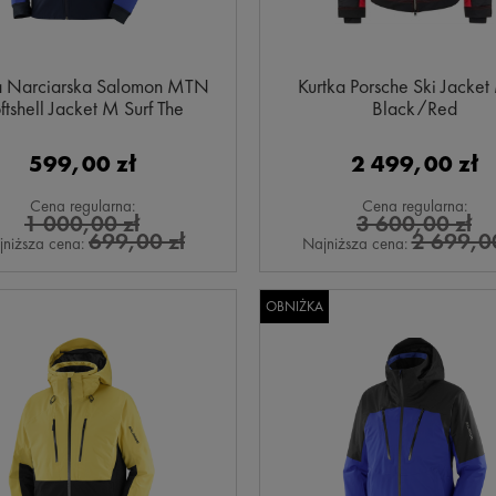
a Narciarska Salomon MTN
Kurtka Porsche Ski Jacke
ftshell Jacket M Surf The
Black/Red
Web/Carbon
599,00 zł
2 499,00 zł
Cena regularna:
Cena regularna:
1 000,00 zł
3 600,00 zł
699,00 zł
2 699,00
jniższa cena:
Najniższa cena:
OBNIŻKA