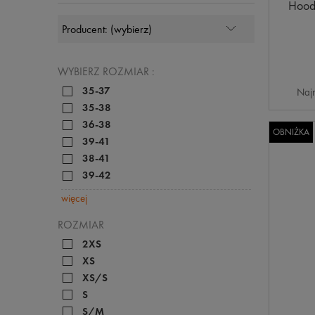
Hood
WYBIERZ ROZMIAR :
35-37
Najn
35-38
36-38
OBNIŻKA
39-41
38-41
39-42
więcej
ROZMIAR
2XS
XS
XS/S
S
S/M