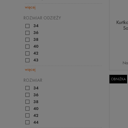
więcej
ROZMIAR ODZIEŻY
Kurtk
34
So
36
38
40
42
43
Na
więcej
OBNIŻKA
ROZMIAR
34
36
38
40
42
44