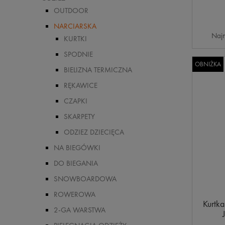
OUTDOOR
NARCIARSKA
Najn
KURTKI
SPODNIE
OBNIŻKA
BIELIZNA TERMICZNA
RĘKAWICE
CZAPKI
SKARPETY
ODZIEZ DZIECIĘCA
NA BIEGÓWKI
DO BIEGANIA
SNOWBOARDOWA
ROWEROWA
Kurtk
2-GA WARSTWA