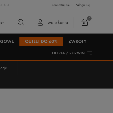
LENIA
Zarejestruj się
Zaloguj się
0
Twoje konto
IEGOWE
OUTLET DO-60%
ZWROTY
OFERTA / ROZWIŃ
acje