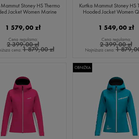
a Mammut Stoney HS Thermo
Kurtka Mammut Stoney HS 
ed Jacket Women Marine
Hooded Jacket Women Q
Dust-Black
1 579,00 zł
1 549,00 zł
Cena regularna:
Cena regularna:
2 399,00 zł
2 399,00 zł
1 879,00 zł
1 879,00
iższa cena:
Najniższa cena:
OBNIŻKA