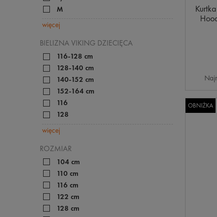
Kurtk
M
Hood
więcej
BIELIZNA VIKING DZIECIĘCA
116-128 cm
128-140 cm
Najn
140-152 cm
152-164 cm
116
OBNIŻKA
128
więcej
ROZMIAR
104 cm
110 cm
116 cm
122 cm
128 cm