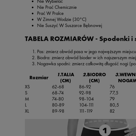
Nie Wybielać
Nie Prać Chemicznie
Prać W Pralce
W Zimnej Wodzie (30°C)
Nie Suszyć W Suszarce Bębnowej
TABELA ROZMIARÓW - Spodenki i
Pas: zmierz obwód pasa w jego najwęższym miejscu
Biodra: zmierz obwód bioder w ich najszerszym mie
Nogawka spodni: zmierz całkowitą długość nogi (po 
1.
TALIA
2.
BIODRO
3.
WEWNĘ
Rozmiar
(CM)
(CM)
NOGAWK
XS
62-68
86-92
76
S
68-74
92-98
77,5
M
74-80
98-104
79
L
80-89
104-111
80,5
XL
89-98
111-119
82