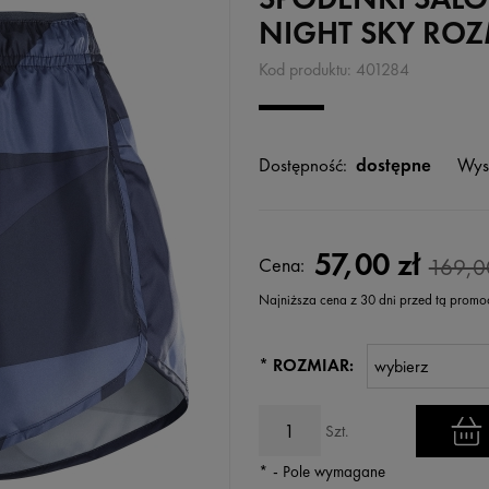
NIGHT SKY ROZ
Kod produktu:
401284
Dostępność:
dostępne
Wys
57,00 zł
Cena:
169,0
Najniższa cena z 30 dni przed tą promo
Jeżeli produkt jest sprzedawany kr
*
ROZMIAR:
wyświetlana jest najniższa cena 
kiedy produkt pojawił się w sprzed
Szt.
*
- Pole wymagane