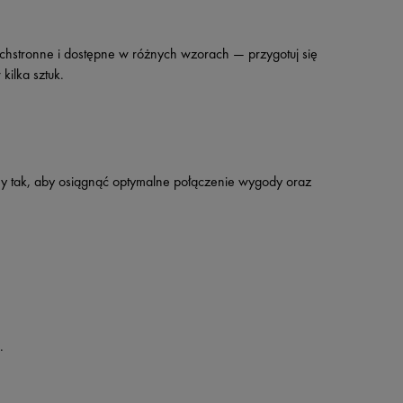
hstronne i dostępne w różnych wzorach — przygotuj się
kilka sztuk.
my tak, aby osiągnąć optymalne połączenie wygody oraz
.