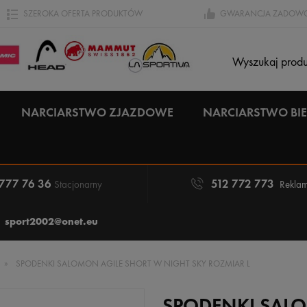
SZEROKA OFERTA PRODUKTÓW
GWARANCJA ZADOWO
NARCIARSTWO ZJAZDOWE
NARCIARSTWO B
 777 76 36
512 772 773
Stacjonarny
Reklam
sport2002@onet.eu
»
SPODENKI SALOMON AGILE SHORT W NIGHT SKY ROZMIAR L
SPODENKI SAL