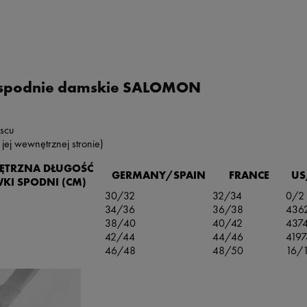
 spodnie damskie SALOMON
jscu
jej wewnętrznej stronie)
TRZNA DŁUGOŚĆ
GERMANY/SPAIN
FRANCE
US
I SPODNI (CM)
30/32
32/34
0/2
34/36
36/38
436
38/40
40/42
437
42/44
44/46
4197
46/48
48/50
16/