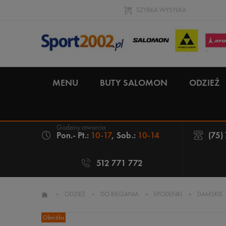
SZYBKA WYSYŁKA
MENU
BUTY SALOMON
ODZIEŻ
Pon.- Pt.:
10-17
, Sob.:
10-14
(75)
512 771 772
»
ODZIEŻ
»
DO BIEGANIA
»
SPODENKI
»
DAMSKIE
Obniżka