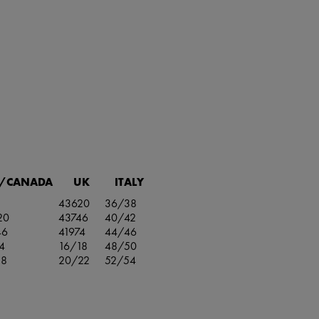
/CANADA
UK
ITALY
43620
36/38
20
43746
40/42
46
41974
44/46
4
16/18
48/50
18
20/22
52/54