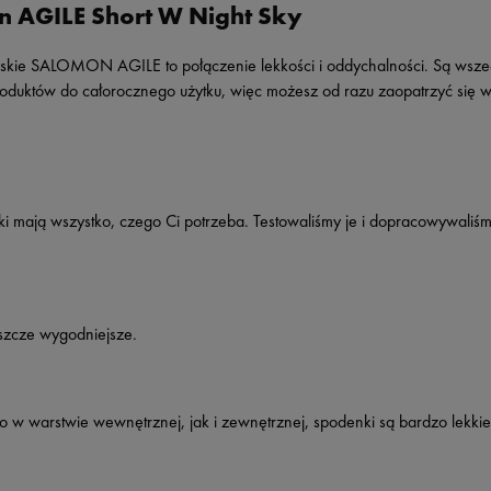
n AGILE Short W Night Sky
kie SALOMON AGILE to połączenie lekkości i oddychalności. Są wszec
roduktów do całorocznego użytku, więc możesz od razu zaopatrzyć się w 
i mają wszystko, czego Ci potrzeba. Testowaliśmy je i dopracowywaliś
eszcze wygodniejsze.
 w warstwie wewnętrznej, jak i zewnętrznej, spodenki są bardzo lekkie