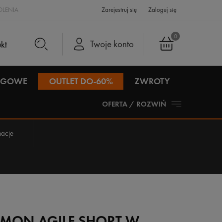
LENIA
Zarejestruj się
Zaloguj się
0
Twoje konto
IEGOWE
OUTLET DO-60%
ZWROTY
OFERTA / ROZWIŃ
acje
OMON AGILE SHORT W