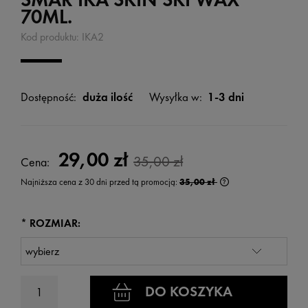
70ML.
Kod produktu:
IKA2
Dostępność:
duża ilość
Wysyłka w:
1-3 dni
29,00 zł
35,00 zł
Cena:
Najniższa cena z 30 dni przed tą promocją:
35,00 zł
Jeżeli produkt jest s
wyświetlana jest na
kiedy produkt pojawi
*
ROZMIAR:
DO KOSZYKA