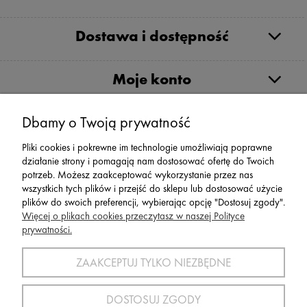
Dostawa i dostępność
Moje konto
Serwis
Dbamy o Twoją prywatność
Pliki cookies i pokrewne im technologie umożliwiają poprawne
Zwroty,Reklamacje Wymiany
działanie strony i pomagają nam dostosować ofertę do Twoich
potrzeb. Możesz zaakceptować wykorzystanie przez nas
wszystkich tych plików i przejść do sklepu lub dostosować użycie
plików do swoich preferencji, wybierając opcję "Dostosuj zgody".
Więcej o plikach cookies przeczytasz w naszej Polityce
prywatności.
SPORT 2002 ||
ul. Flisaków 10, 58-500 Jelenia Góra woj.
dolnośląskie, NIP: 611-24-66-379 || E-
ZAAKCEPTUJ TYLKO NIEZBĘDNE
mail:
sport2002@onet.eu
tel:
(75) 777 76 36
DOSTOSUJ ZGODY
Wszelkie Prawa Zastrzeżone © 2022 Sport2002.pl