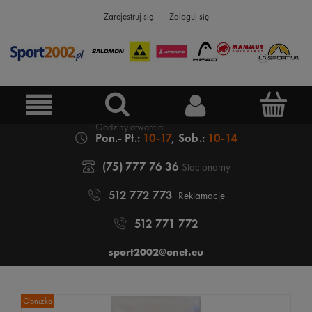
Zarejestruj się
Zaloguj się
Pon.- Pt.:
10-17
, Sob.:
10-14
(75) 777 76 36
Stacjonarny
512 772 773
Reklamacje
512 771 772
sport2002@onet.eu
Obniżka