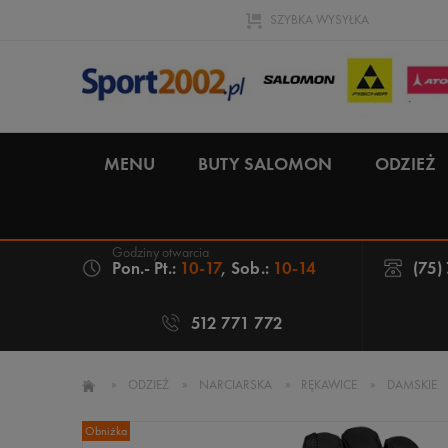
SZYBKA WYSYŁKA
MENU
BUTY SALOMON
ODZIEŻ
Pon.- Pt.:
10-17
, Sob.:
10-14
(75)
512 771 772
»
ODZIEŻ
»
NARCIARSKA
»
RĘKAWICE
»
DAMSKIE
Obniżka