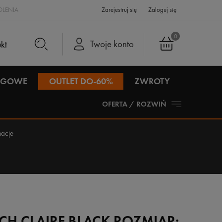
LENIA
Zarejestruj się
Zaloguj się
0
Twoje konto
IEGOWE
OUTLET DO-60%
ZWROTY
OFERTA / ROZWIŃ
acje
CH CLAIRE BLACK ROZMIAR: