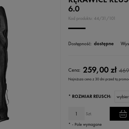
6.0
Kod produktu:
44/31/101
Dostępność:
dostępne
Wys
259,00 zł
Cena:
469
Najniższa cena z 30 dni przed tą promo
Jeżeli produkt jest sprzedawany k
*
ROZMIAR REUSCH:
wyświetlana jest najniższa cena
kiedy produkt pojawił się w sprz
Szt.
*
- Pole wymagane