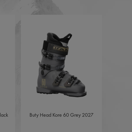
lack
Buty Head Kore 60 Grey 2027
Buty Sa
W Beac