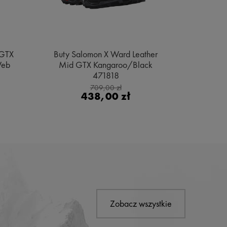
 GTX
Buty Salomon X Ward Leather
Buty Sa
Web
Mid GTX Kangaroo/Black
Gore
471818
Bl
709,00 zł
438,00 zł
Zobacz wszystkie