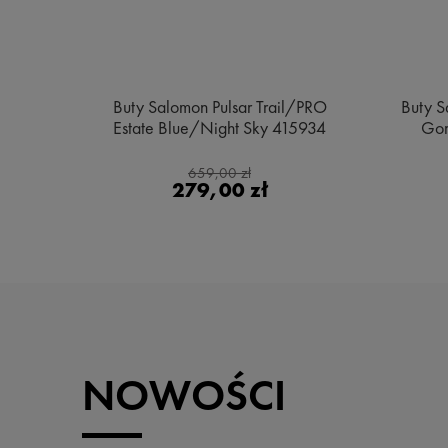
e MID
Buty Salomon Pulsar Trail/PRO
Buty S
ge
Estate Blue/Night Sky 415934
Gor
659,00 zł
279,00 zł
NOWOŚCI