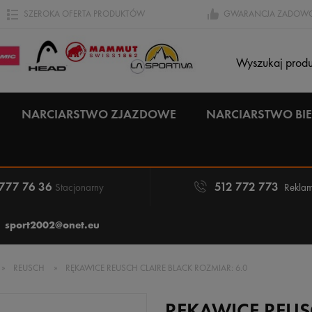
SZEROKA OFERTA PRODUKTÓW
GWARANCJA ZADOWO
NARCIARSTWO ZJAZDOWE
NARCIARSTWO B
 777 76 36
512 772 773
Stacjonarny
Reklam
sport2002@onet.eu
»
REUSCH
»
RĘKAWICE REUSCH CLAIRE BLACK ROZMIAR: 6.0
RĘKAWICE REUS