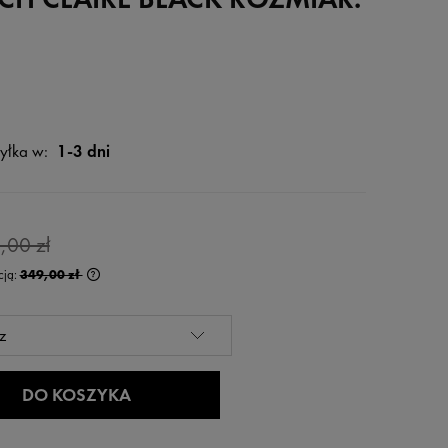
yłka w:
1-3 dni
,00 zł
cją:
349,00 zł
rócej niż 30 dni,
 od momentu,
edaży.
DO KOSZYKA