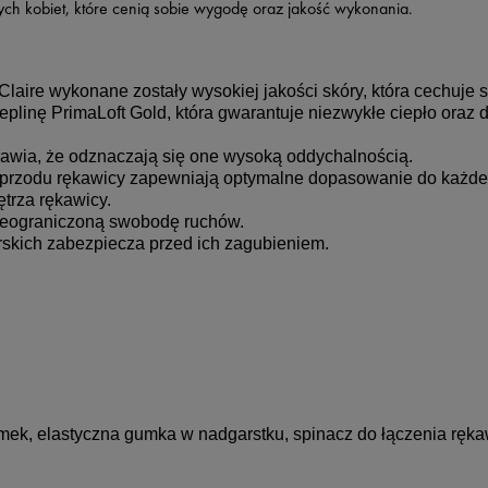
h kobiet, które cenią sobie wygodę oraz jakość wykonania.
aire wykonane zostały wysokiej jakości skóry, która cechuje s
eplinę PrimaLoft Gold, która gwarantuje niezwykłe ciepło oraz
wia, że odznaczają się one wysoką oddychalnością.
przodu rękawicy zapewniają optymalne dopasowanie do każdeg
trza rękawicy.
nieograniczoną swobodę ruchów.
rskich zabezpiecza przed ich zagubieniem.
amek, elastyczna gumka w nadgarstku, spinacz do łączenia ręka