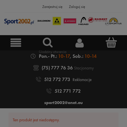
Zarejestruj się
Zaloguj się
Pon.- Pt.:
10-17
, Sob.:
10-14
(75) 777 76 36
Stacjonarny
512 772 773
Reklamacje
512 771 772
sport2002@onet.eu
Ten produkt jest niedostępny.