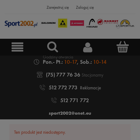
Zarejestruj się
Zaloguj się
Pon.- Pt.:
10-17
, Sob.:
10-14
(75) 777 76 36
Stacjonarny
512 772 773
Reklamacje
512 771 772
sport2002@onet.eu
Ten produkt jest niedostępny.