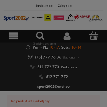
Zarejestruj się
Zaloguj się
Pon.- Pt.:
10-17
, Sob.:
10-14
(75) 777 76 36
Stacjonarny
512 772 773
Reklamacje
512 771 772
sport2002@onet.eu
Ten produkt jest niedostępny.