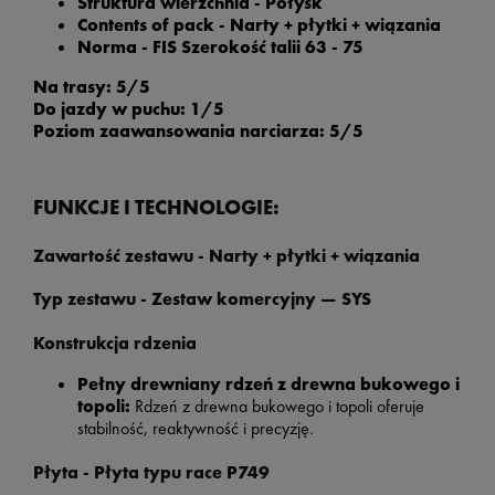
Struktura wierzchnia - Połysk
Contents of pack -
Narty + płytki + wiązania
Norma - FIS Szerokość talii 63 - 75
Na trasy: 5/5
Do jazdy w puchu: 1/5
Poziom zaawansowania narciarza: 5/5
FUNKCJE I TECHNOLOGIE:
Zawartość zestawu -
Narty + płytki + wiązania
Typ zestawu -
Zestaw komercyjny — SYS
Konstrukcja rdzenia
Pełny drewniany rdzeń z drewna bukowego i
topoli:
Rdzeń z drewna bukowego i topoli oferuje
stabilność, reaktywność i precyzję.
Płyta -
Płyta typu race P749