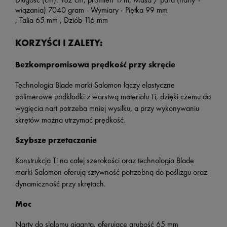
wiązania)
7040
gram
Wymiary
Piętka
99
mm
-
-
,
Talia
65
mm ,
Dziób
116 mm
KORZYŚCI I ZALETY:
Bezkompromisowa prędkość przy skręcie
Technologia Blade marki Salomon łączy elastyczne
polimerowe podkładki z warstwą materiału Ti, dzięki czemu do
wygięcia nart potrzeba mniej wysiłku, a przy wykonywaniu
skrętów można utrzymać prędkość.
Szybsze przetaczanie
Konstrukcja Ti na całej szerokości oraz technologia Blade
marki Salomon oferują sztywność potrzebną do poślizgu oraz
dynamiczność przy skrętach.
Moc
Narty do slalomu giganta, oferujące grubość 65 mm