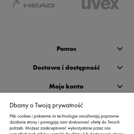
Pomoc
Dostawa i dostępność
Moje konto
Serwis
Dbamy o Twoją prywatność
Pliki cookies i pokrewne im technologie umożliwiają poprawne
Zwroty,Reklamacje Wymiany
działanie strony i pomagają nam dostosować ofertę do Twoich
potrzeb. Możesz zaakceptować wykorzystanie przez nas