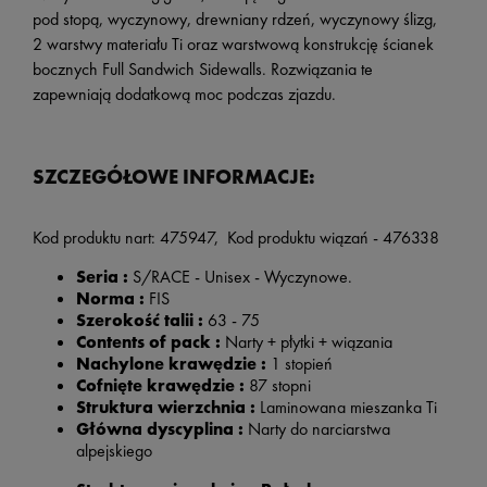
pod stopą, wyczynowy, drewniany rdzeń, wyczynowy ślizg,
2 warstwy materiału Ti oraz warstwową konstrukcję ścianek
bocznych Full Sandwich Sidewalls. Rozwiązania te
zapewniają dodatkową moc podczas zjazdu.
SZCZEGÓŁOWE INFORMACJE:
Kod produktu nart:
475947, Kod produktu wiązań - 476338
Seria :
S/RACE
- Unisex - Wyczynowe.
Norma :
FIS
Szerokość talii :
63 - 75
Contents of pack :
Narty + płytki + wiązania
Nachylone krawędzie :
1 stopień
Cofnięte krawędzie :
87 stopni
Struktura wierzchnia :
Laminowana mieszanka Ti
Główna dyscyplina :
Narty do narciarstwa
alpejskiego