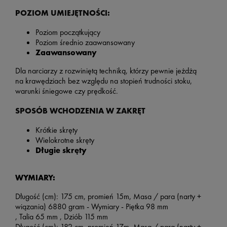
POZIOM UMIEJĘTNOŚCI:
Poziom początkujący
Poziom średnio zaawansowany
Zaawansowany
Dla narciarzy z rozwiniętą techniką, którzy pewnie jeżdżą
na krawędziach bez względu na stopień trudności stoku,
warunki śniegowe czy prędkość.
SPOSÓB WCHODZENIA W ZAKRĘT
Krótkie skręty
Wielokrotne skręty
Długie skręty
WYMIARY:
Długość (cm): 175 cm, promień 15m,
Masa / para (narty +
wiązania) 6880
gram - Wymiary -
Piętka
98
mm
,
Talia
65
mm ,
Dziób
115 mm
Długość (cm): 182 cm, promień 17m, Masa / para (narty +