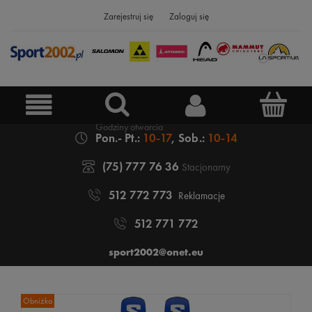
Zarejestruj się
Zaloguj się
Pon.- Pt.:
10-17
, Sob.:
10-14
(75) 777 76 36
Stacjonarny
512 772 773
Reklamacje
512 771 772
sport2002@onet.eu
Obniżka