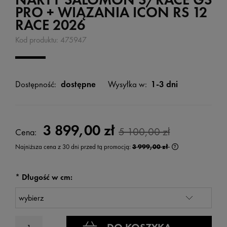
PRO + WIĄZANIA ICON RS 12
RACE 2026
Kod produktu:
475947
Dostępność:
dostępne
Wysyłka w:
1-3 dni
3 899,00 zł
5 100,00 zł
Cena:
Najniższa cena z 30 dni przed tą promocją:
3 999,00 zł
Jeżeli produkt je
wyświetlana jest
kiedy produkt po
*
Długość w cm: