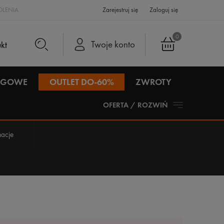
LENIA
Zarejestruj się
Zaloguj się
0
Twoje konto
IEGOWE
OUTLET DO-60%
ZWROTY
OFERTA / ROZWIŃ
acje