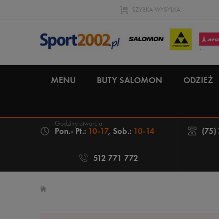
SZYBKA WYSYŁKA
MENU
BUTY SALOMON
ODZIEŻ
Pon.- Pt.:
10-17
, Sob.:
10-14
(75)
512 771 772