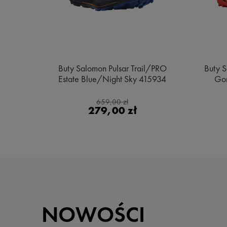
e MID
Buty Salomon Pulsar Trail/PRO
Buty S
ge
Estate Blue/Night Sky 415934
Gor
659,00 zł
279,00 zł
NOWOŚCI