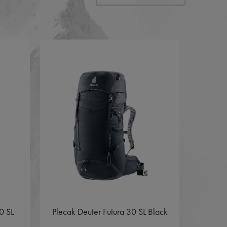
 SL
Plecak Deuter Futura 30 SL Black
Buty H