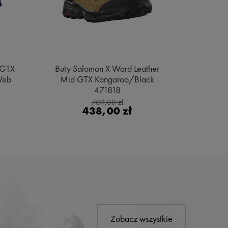
 GTX
Buty Salomon X Ward Leather
Buty Sa
Web
Mid GTX Kangaroo/Black
Gore
471818
Bl
709,00 zł
438,00 zł
Zobacz wszystkie