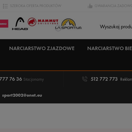
SZEROKA OFERTA PRODUKTÓW
GWARANCJA ZADOWO
NARCIARSTWO ZJAZDOWE
NARCIARSTWO B
 777 76 36
512 772 773
Stacjonarny
Reklam
sport2002@onet.eu