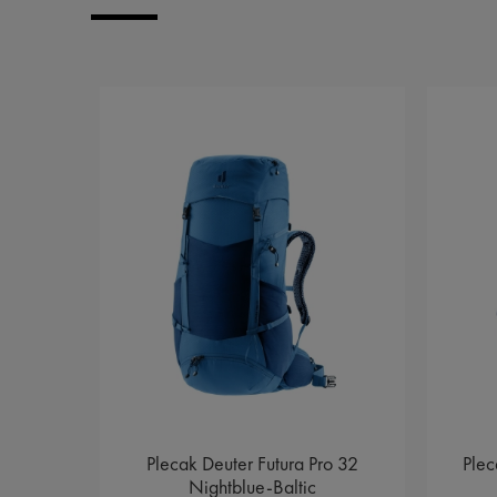
Plecak Deuter Futura Pro 32
Pleca
e 4
Nightblue-Baltic
69 (1)