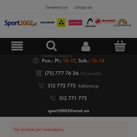
Zarejestruj się
Zaloguj się
Pon.- Pt.:
10-17
, Sob.:
10-14
(75) 777 76 36
Stacjonarny
512 772 773
Reklamacje
512 771 772
sport2002@onet.eu
Ten produkt jest niedostępny.