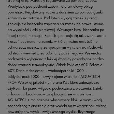
srebrną nitką. Mankiety regulowane za pomocą rzepów.
Wentylacja pod pachami zapewnia prawidłowy obieg
powietrza. Regulowany kaptur z daszkiem za pomocą gumki,
zapinany na zatrzaski. Pod listwa kryjącą zamek z przodu
znajduje się kieszonka zapinana na zamek po prawej stronie
na wysokości klatki piersiowej. Wewnątrz kurtki kieszonka po
lewej stronie na gogle. Pod plisą znajduje się tak zwana sucha
kieszeń zapinana na zamek, w której można umieścić np.
odtwarzacz muzyczny ze specjalnym wyjściem na słuchawki
od strony wewnętrznej, odpinany pas śniegowy. Wewnątrz
podszewka wykonana z lekkiej dzianiny posiadające bardzo
dobre wartości termoaktywne. Sklad: Poliester 60% Poliamid
40% Dane techniczne: - wodoodporność 1000 -
oddychalność 1000 -szwy klejone Materiał: AQUATECH
PRO+ Wysokiej jakości membrana PU , która zabezpiecza
użytkownika przed wilgocią pochodzącą z otoczenia. Dzięki
milionom mikrootworów znajdujących się w materiale ,
AQUATECH+ ma potrójne właściwości: blokuje wiatr i wodę
pochodzącą z otoczenia oraz wydala na zewnątrz pot i wilgoć
powstającą w wyniku zwiększonego wysiłku fizycznego