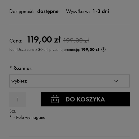
Dostępność:
dostępne
Wysyłka w:
1-3 dni
119,00 zł
199,00 zł
Cena:
Najniższa cena z 30 dni przed tą promocją:
199,00 zł
Jeżeli produkt jest
wyświetlana jest n
kiedy produkt pojaw
*
Rozmiar:
DO KOSZYKA
Szt.
*
- Pole wymagane