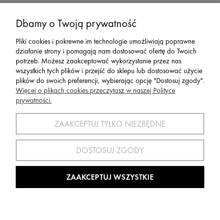
Dbamy o Twoją prywatność
Serwis
Pliki cookies i pokrewne im technologie umożliwiają poprawne
działanie strony i pomagają nam dostosować ofertę do Twoich
Zwroty,Reklamacje Wymiany
potrzeb. Możesz zaakceptować wykorzystanie przez nas
wszystkich tych plików i przejść do sklepu lub dostosować użycie
plików do swoich preferencji, wybierając opcję "Dostosuj zgody".
Więcej o plikach cookies przeczytasz w naszej Polityce
prywatności.
SPORT 2002 ||
ul. Flisaków 10, 58-500 Jelenia Góra woj.
dolnośląskie, NIP: 611-24-66-379 || E-
ZAAKCEPTUJ TYLKO NIEZBĘDNE
mail:
sport2002@onet.eu
tel:
(75) 777 76 36
DOSTOSUJ ZGODY
Wszelkie Prawa Zastrzeżone © 2022 Sport2002.pl
Wdrożenie:
Agencja Interaktywna
DesignOrka
|
Sklep Shoper.pl
ZAAKCEPTUJ WSZYSTKIE