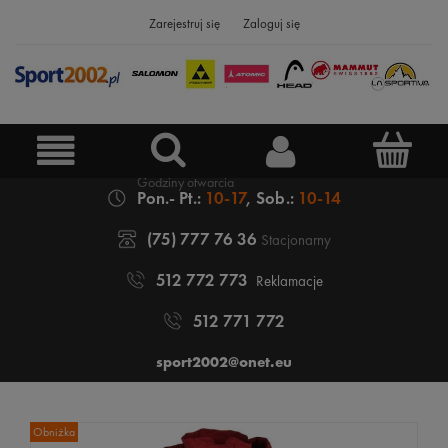
Zarejestruj się
Zaloguj się
Pon.- Pt.:
10-17
, Sob.:
10-14
(75) 777 76 36
Stacjonarny
512 772 773
Reklamacje
512 771 772
sport2002@onet.eu
Obniżka