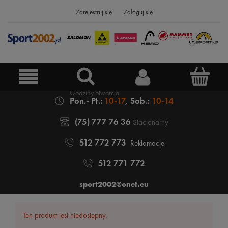
Zarejestruj się
Zaloguj się
Pon.- Pt.:
10-17
, Sob.:
10-14
(75) 777 76 36
Stacjonarny
512 772 773
Reklamacje
512 771 772
sport2002@onet.eu
Ten produkt jest niedostępny.