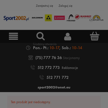
Zarejestruj się
Zaloguj się
Pon.- Pt.:
10-17
, Sob.:
10-14
(75) 777 76 36
Stacjonarny
512 772 773
Reklamacje
512 771 772
sport2002@onet.eu
Ten produkt jest niedostępny.