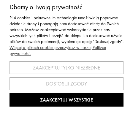
Serwis
Dbamy o Twoją prywatność
Pliki cookies i pokrewne im technologie umożliwiają poprawne
Zwroty,Reklamacje Wymiany
działanie strony i pomagają nam dostosować ofertę do Twoich
potrzeb. Możesz zaakceptować wykorzystanie przez nas
wszystkich tych plików i przejść do sklepu lub dostosować użycie
plików do swoich preferencji, wybierając opcję "Dostosuj zgody".
Więcej o plikach cookies przeczytasz w naszej Polityce
prywatności.
SPORT 2002 ||
ul. Flisaków 10, 58-500 Jelenia Góra woj.
dolnośląskie, NIP: 611-24-66-379 || E-
ZAAKCEPTUJ TYLKO NIEZBĘDNE
mail:
sport2002@onet.eu
tel:
(75) 777 76 36
DOSTOSUJ ZGODY
Wszelkie Prawa Zastrzeżone © 2022 Sport2002.pl
Wdrożenie:
Agencja Interaktywna
DesignOrka
|
Sklep Shoper.pl
ZAAKCEPTUJ WSZYSTKIE