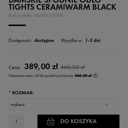
TIGHTS CERAMIWARM BLACK
Kod produktu:
622481/15000
Dostępność:
dostępne
Wysyłka w:
1-3 dni
389,00 zł
460,00 zł
Cena:
Najniższa cena z 30 dni przed tą promocją:
460,00 zł
Jeżeli produkt jest
wyświetlana jest n
kiedy produkt pojaw
*
ROZMIAR:
DO KOSZYKA