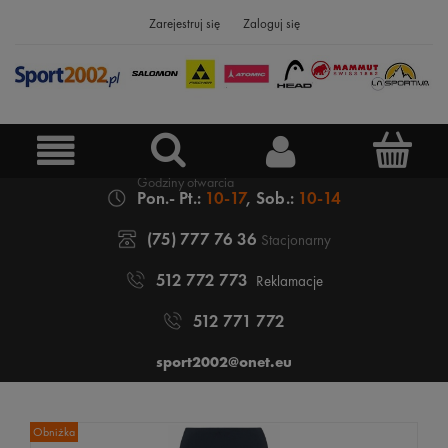
Zarejestruj się
Zaloguj się
Pon.- Pt.:
10-17
, Sob.:
10-14
(75) 777 76 36
Stacjonarny
512 772 773
Reklamacje
512 771 772
sport2002@onet.eu
Obniżka