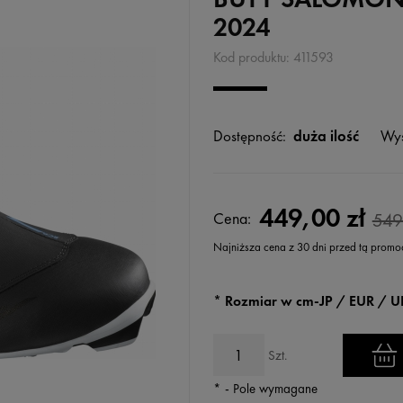
2024
Kod produktu:
411593
Dostępność:
duża ilość
Wys
449,00 zł
Cena:
549
Najniższa cena z 30 dni przed tą promo
Jeżeli produkt jest sprzedawany k
*
Rozmiar w cm-JP / EUR / U
wyświetlana jest najniższa cena
kiedy produkt pojawił się w sprz
Szt.
*
- Pole wymagane