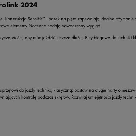
olink 2024
. Konstrukcja SensiFit™ i pasek na piętę zapewniają idealne trzymanie s
askowe elementy Nocturne nadają nowoczesny wygląd.
zyczepności, aby móc jeździć jeszcze dłużej. Buty biegowe do techniki k
sprzętowi do jazdy techniką klasyczną: postaw na długie narty o niezaw
iających kontrolę podczas skrętów. Rozwijaj umiejętności jazdy techni