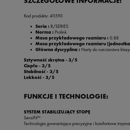
SZCZEGÓŁOWE INFORMACJE:
Kod produktu:
411593
Seria :
R/SERIES
Norma :
Prolink
Masa przykładowego rozmiaru :
0.88
Masa przykładowego rozmiaru (jednostka
Główna dyscyplina :
Narty do narciarstwa klas
Sztywność skrętna - 3/5
Ciepło - 3/5
Stabilność - 3/5
Lekkość - 3/5
FUNKCJE I TECHNOLOGIE:
SYSTEM STABILIZUJĄCY STOPĘ
SensiFit™
Technologia gwarantująca precyzyjne i komfortowe trzyman