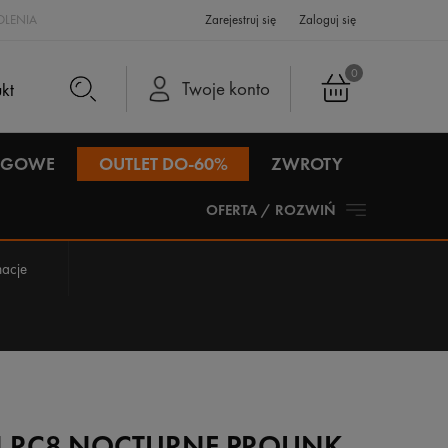
LENIA
Zarejestruj się
Zaloguj się
0
Twoje konto
IEGOWE
OUTLET DO-60%
ZWROTY
OFERTA / ROZWIŃ
acje
 RC8 NOCTURNE PROLINK