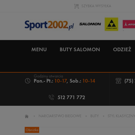
SZYBKA WYSYŁKA
MENU
BUTY SALOMON
ODZIEŻ
Pon.- Pt.:
10-17
, Sob.:
10-14
(75)
512 771 772
»
NARCIARSTWO BIEGOWE
»
BUTY
»
STYL KLASYCZN
Obniżka