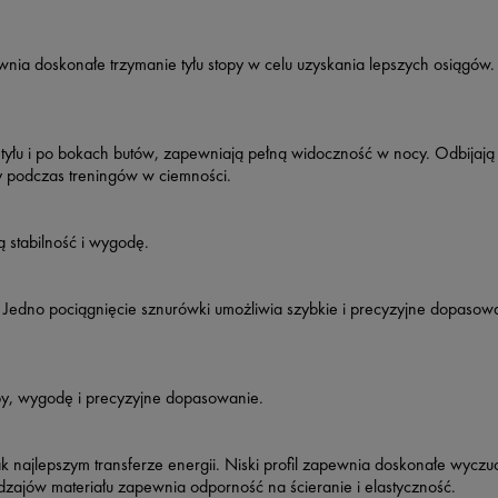
wnia doskonałe trzymanie tyłu stopy w celu uzyskania lepszych osiągów.
yłu i po bokach butów, zapewniają pełną widoczność w nocy. Odbijają ś
ny podczas treningów w ciemności.
stabilność i wygodę.
 Jedno pociągnięcie sznurówki umożliwia szybkie i precyzyjne dopasowa
opy, wygodę i precyzyjne dopasowanie.
ajlepszym transferze energii. Niski profil zapewnia doskonałe wyczuc
dzajów materiału zapewnia odporność na ścieranie i elastyczność.