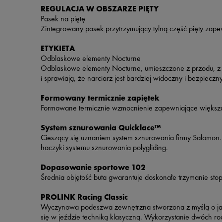
REGULACJA W OBSZARZE PIĘTY
Pasek na piętę
Zintegrowany pasek przytrzymujący tylną część pięty zape
ETYKIETA
Odblaskowe elementy Nocturne
Odblaskowe elementy Nocturne, umieszczone z przodu, z t
i sprawiają, że narciarz jest bardziej widoczny i bezpiecz
Formowany termicznie zapiętek
Formowane termicznie wzmocnienie zapewniające większą 
System sznurowania Quicklace™
Cieszący się uznaniem system sznurowania firmy Salomon.
haczyki systemu sznurowania polygliding.
Dopasowanie sportowe 102
Średnia objętość buta gwarantuje doskonałe trzymanie st
PROLINK Racing Classic
Wyczynowa podeszwa zewnętrzna stworzona z myślą o jak n
się w jeździe techniką klasyczną. Wykorzystanie dwóch ro