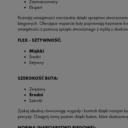
Zaawansowany
Ekspert
Rozwijaj umiejętności narciarskie dzięki sprzętowi stworzonem
biegowych. Oferujące wsparcie buty poprawiają trzymanie kra
umiejętności z pomocą sprzętu stworzonego z myślą o doskonal
FLEX - SZTYWNOŚĆ:
Miękki
Średni
Sztywny
SZEROKOŚĆ BUTA:
Zwężony
Średni
Szeroki
Zyskaj idealną równowagę wygody i kontroli dzięki naszym but
precyzji. Osiągnij nowy poziom dzięki butom, które dostosowu
NORMA (NARCIARSTWO BIEGOWE):