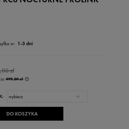
yłka w:
1-3 dni
,00 zł
cją:
499,00 zł
rócej niż 30 dni,
K:
 od momentu,
edaży.
DO KOSZYKA