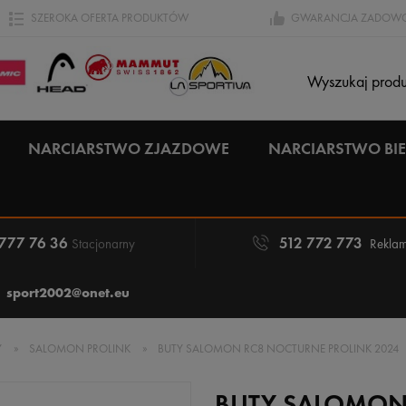
SZEROKA OFERTA PRODUKTÓW
GWARANCJA ZADOWO
NARCIARSTWO ZJAZDOWE
NARCIARSTWO B
 777 76 36
512 772 773
Stacjonarny
Reklam
sport2002@onet.eu
Y
»
SALOMON PROLINK
»
BUTY SALOMON RC8 NOCTURNE PROLINK 2024
BUTY SALOMON