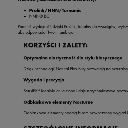
Prolink/NNN/Turnamic
NNN® BC
Podnieś wydajność dzięki Prolink. Idealny do wyścigów, wytrzy
aby odpowiadał Twoim ambicjom.
KORZYŚCI I ZALETY:
Optymalna elastyczność dla stylu klasycznego
Dzięki technologii Natural Flex buty pozwalają na natural
Wygoda i precyzja
SensiFit™ idealnie otula stopę i daje natychmiastowe po
Odblaskowe elementy Nocturne
Odblaskowe elementy nadają butom nowoczesny wygląd i 