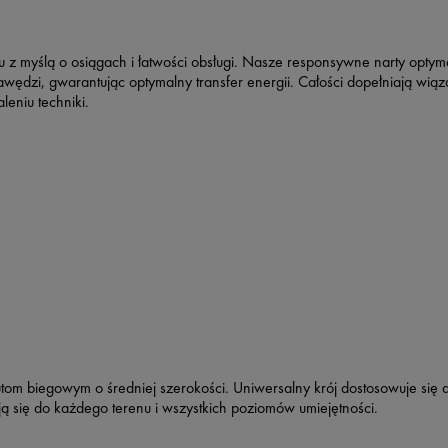
u z myślą o osiągach i łatwości obsługi. Nasze responsywne narty optym
wędzi, gwarantując optymalny transfer energii. Całości dopełniają wi
eniu techniki.
om biegowym o średniej szerokości. Uniwersalny krój dostosowuje się do
ją się do każdego terenu i wszystkich poziomów umiejętności.