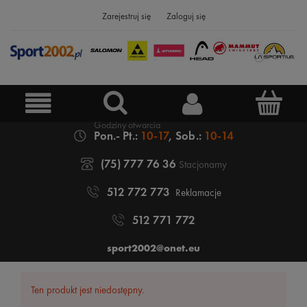
Zarejestruj się
Zaloguj się
Pon.- Pt.:
10-17
, Sob.:
10-14
(75) 777 76 36
Stacjonarny
512 772 773
Reklamacje
512 771 772
sport2002@onet.eu
Ten produkt jest niedostępny.