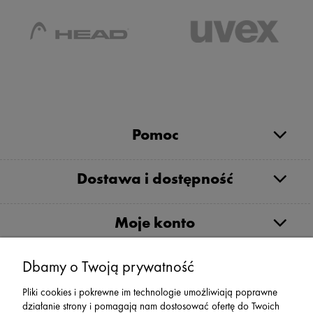
Pomoc
Dostawa i dostępność
Moje konto
Dbamy o Twoją prywatność
Serwis
Pliki cookies i pokrewne im technologie umożliwiają poprawne
działanie strony i pomagają nam dostosować ofertę do Twoich
Zwroty,Reklamacje Wymiany