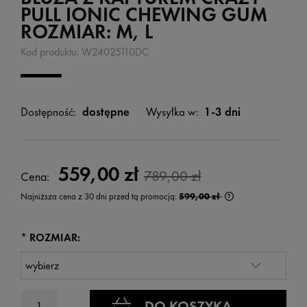
PULL IONIC CHEWING GUM
ROZMIAR: M, L
Kod produktu:
W24025110DC
Dostępność:
dostępne
Wysyłka w:
1-3 dni
559,00 zł
789,00 zł
Cena:
Najniższa cena z 30 dni przed tą promocją:
599,00 zł
Jeżeli produkt jest
wyświetlana jest n
kiedy produkt pojaw
*
ROZMIAR:
DO KOSZYKA