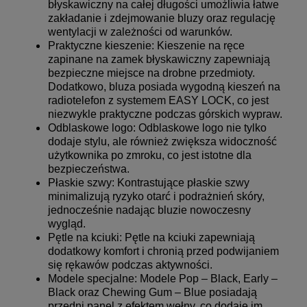
błyskawiczny na całej długości umożliwia łatwe
zakładanie i zdejmowanie bluzy oraz regulację
wentylacji w zależności od warunków.
Praktyczne kieszenie: Kieszenie na ręce
zapinane na zamek błyskawiczny zapewniają
bezpieczne miejsce na drobne przedmioty.
Dodatkowo, bluza posiada wygodną kieszeń na
radiotelefon z systemem EASY LOCK, co jest
niezwykle praktyczne podczas górskich wypraw.
Odblaskowe logo: Odblaskowe logo nie tylko
dodaje stylu, ale również zwiększa widoczność
użytkownika po zmroku, co jest istotne dla
bezpieczeństwa.
Płaskie szwy: Kontrastujące płaskie szwy
minimalizują ryzyko otarć i podrażnień skóry,
jednocześnie nadając bluzie nowoczesny
wygląd.
Pętle na kciuki: Pętle na kciuki zapewniają
dodatkowy komfort i chronią przed podwijaniem
się rękawów podczas aktywności.
Modele specjalne: Modele Pop – Black, Early –
Black oraz Chewing Gum – Blue posiadają
przedni panel z efektem wełny, co dodaje im