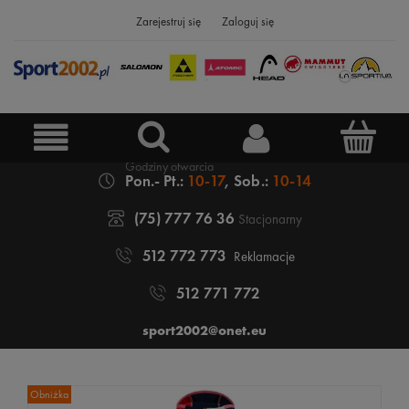
Zarejestruj się
Zaloguj się
Pon.- Pt.:
10-17
, Sob.:
10-14
(75) 777 76 36
Stacjonarny
512 772 773
Reklamacje
512 771 772
sport2002@onet.eu
Obniżka