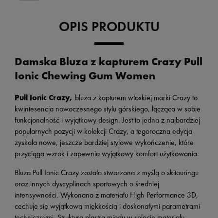
OPIS PRODUKTU
Damska Bluza z kapturem Crazy Pull
Ionic Chewing Gum Women
Pull Ionic Crazy,
bluza z kapturem włoskiej marki Crazy to
kwintesencja nowoczesnego stylu górskiego, łącząca w sobie
funkcjonalność i wyjątkowy design. Jest to jedna z najbardziej
popularnych pozycji w kolekcji Crazy, a tegoroczna edycja
zyskała nowe, jeszcze bardziej stylowe wykończenie, które
przyciąga wzrok i zapewnia wyjątkowy komfort użytkowania.
Bluza Pull Ionic Crazy została stworzona z myślą o skitouringu
oraz innych dyscyplinach sportowych o średniej
intensywności. Wykonana z materiału High Performance 3D,
cechuje się wyjątkową miękkością i doskonałymi parametrami
technicznymi. Struktura plastra miodu w splocie materiału