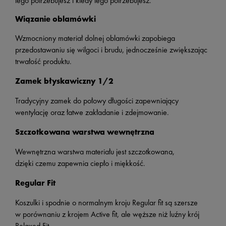
tego potrzebujesz i kiedy tego potrzebujesz.
Wiązanie oblamówki
Wzmocniony materiał dolnej oblamówki zapobiega
przedostawaniu się wilgoci i brudu, jednocześnie zwiększając
trwałość produktu.
Zamek błyskawiczny 1/2
Tradycyjny zamek do połowy długości zapewniający
wentylację oraz łatwe zakładanie i zdejmowanie.
Szczotkowana warstwa wewnętrzna
Wewnętrzna warstwa materiału jest szczotkowana,
dzięki czemu zapewnia ciepło i miękkość.
Regular Fit
Koszulki i spodnie o normalnym kroju Regular fit są szersze
w porównaniu z krojem Active fit, ale węższe niż luźny krój
Relaxed Fit.