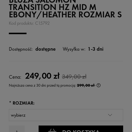
TRANSITION HZ MID M
EBONY/HEATHER ROZMIAR S
Kod produktu:
C15792
Dostępność:
dostępne
Wysyłka w:
1-3 dni
249,00 zł
349,00 zł
Cena:
Najniższa cena z 30 dni przed tą promocją:
299,00 zł
Jeżeli produkt jest
wyświetlana jest n
kiedy produkt pojaw
*
ROZMIAR: