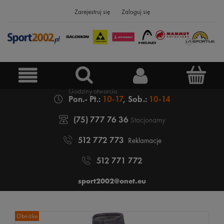
Zarejestruj się
Zaloguj się
Pon.- Pt.:
10-17
, Sob.:
10-14
(75) 777 76 36
Stacjonarny
512 772 773
Reklamacje
512 771 772
sport2002@onet.eu
Obniżka