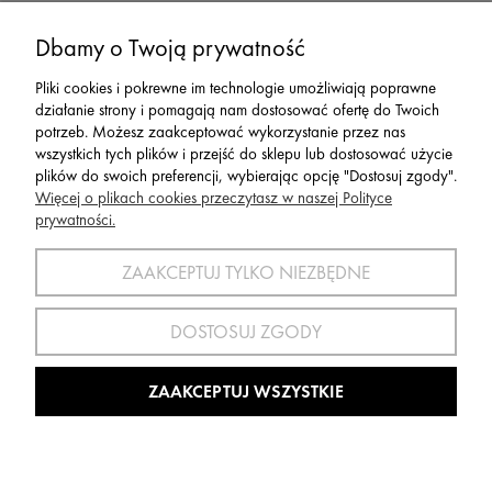
Serwis
Dbamy o Twoją prywatność
Pliki cookies i pokrewne im technologie umożliwiają poprawne
Zwroty,Reklamacje Wymiany
działanie strony i pomagają nam dostosować ofertę do Twoich
potrzeb. Możesz zaakceptować wykorzystanie przez nas
wszystkich tych plików i przejść do sklepu lub dostosować użycie
plików do swoich preferencji, wybierając opcję "Dostosuj zgody".
Więcej o plikach cookies przeczytasz w naszej Polityce
prywatności.
SPORT 2002 ||
ul. Flisaków 10, 58-500 Jelenia Góra woj.
dolnośląskie, NIP: 611-24-66-379 || E-
ZAAKCEPTUJ TYLKO NIEZBĘDNE
mail:
sport2002@onet.eu
tel:
(75) 777 76 36
DOSTOSUJ ZGODY
Wszelkie Prawa Zastrzeżone © 2022 Sport2002.pl
Wdrożenie:
Agencja Interaktywna
DesignOrka
|
Sklep Shoper.pl
ZAAKCEPTUJ WSZYSTKIE