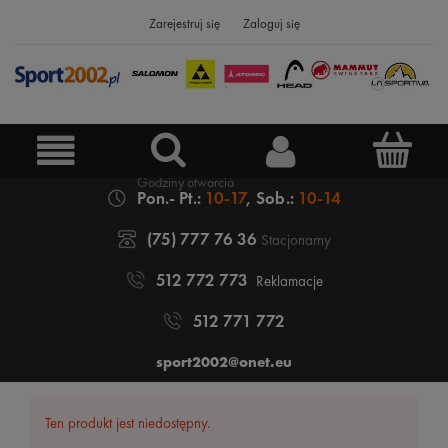
Zarejestruj się
Zaloguj się
Pon.- Pt.:
10-17
, Sob.:
10-14
(75) 777 76 36
Stacjonarny
512 772 773
Reklamacje
512 771 772
sport2002@onet.eu
Ten produkt jest niedostępny.